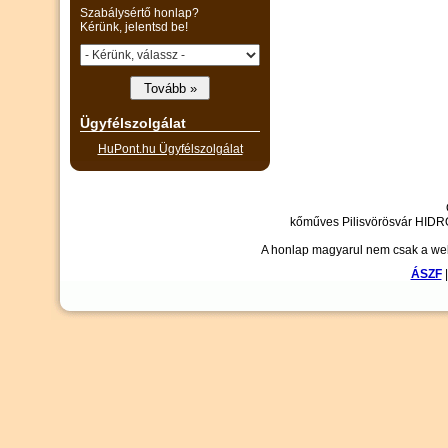
Szabálysértő honlap?
Kérünk, jelentsd be!
Ügyfélszolgálat
HuPont.hu Ügyfélszolgálat
kőműves Pilisvörösvár HIDRO
A honlap magyarul nem csak a webl
ÁSZF