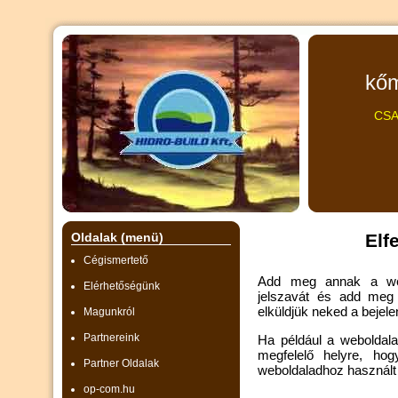
kőm
CSA
Oldalak (menü)
Elf
Cégismertető
Add meg annak a webo
Elérhetőségünk
jelszavát és add meg
elküldjük neked a bejel
Magunkról
Partnereink
Ha például a weboldala
megfelelő helyre, ho
Partner Oldalak
weboldaladhoz használt 
op-com.hu