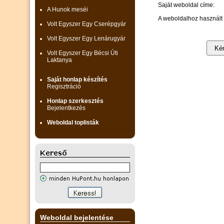
Saját weboldal címe:
A Hunok meséi
A weboldalhoz használt 
Volt Egyszer Egy Cserépgyár
Volt Egyszer Egy Lenárugyár
Volt Egyszer Egy Bécsi Úti
Laktanya
Saját honlap készítés
Regisztráció
Honlap szerkesztés
Bejelentkezés
Weboldal toplisták
Weboldal bejelentése