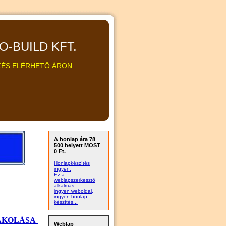
RO-BUILD KFT.
EZÉS ELÉRHETŐ ÁRON
A honlap ára
78
500
helyett MOST
0 Ft.
Honlapkészítés
ingyen:
Ez a
weblapszerkesztő
alkalmas
ingyen weboldal,
ingyen honlap
készítés...
AKOLÁSA
Weblap