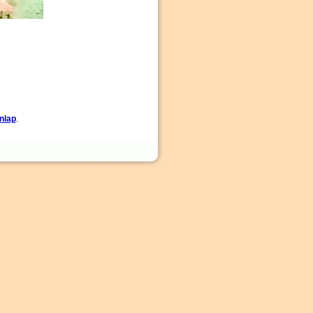
nlap
.