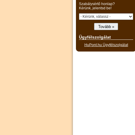
Szabálysértő honlap?
Kérünk, jelentsd be!
Ügyfélszolgálat
HuPont.hu Ügyfélszolgálat