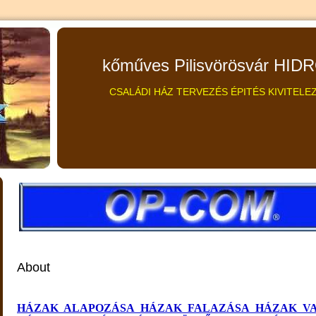
kőműves Pilisvörösvár HID
CSALÁDI HÁZ TERVEZÉS ÉPITÉS KIVITEL
About
HÁZAK ALAPOZÁSA
HÁZAK FALAZÁSA
HÁZAK V