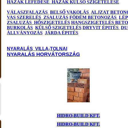
HÁZAK LEFEDÉSE
HÁZAK KÜLSŐ SZIGETELÉSE
VÁLASZFALAZÁS
BELSŐ VAKOLÁS
ALJZAT BETON
VAS SZERELÉS
ZSALUZÁS
FÖDÉM BETONOZÁS
LÉ
ZSALUZÁS
HŐSZIGETELÉS
HANGSZIGETELÉS
BETO
BURKOLÁS
KÜLSŐ SZIGETELÉS
DRYVIT ÉPITÉS
DU
ÁLLVÁNYOZÁS
JÁRDA ÉPITÉS
NYARALÁS VILLA-TOLNAI
NY
A
RALÁS HORVÁTORSZÁG
HIDRO-BUILD KFT.
HIDRO-BUILD KFT.