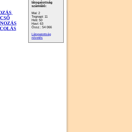
látogatottság
számláló:
OZÁS
Mai: 2
Tegnapi: 11
PCSŐ
Heti: 50
NOZÁS
Havi: 63
Össz.: 54 066
COLÁS
Látogatottság
növelés