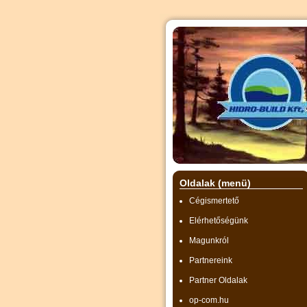
Oldalak (menü)
Cégismertető
Elérhetőségünk
Magunkról
Partnereink
Partner Oldalak
op-com.hu