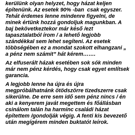
kerülünk olyan helyzet, hogy házat keljen
építenünk. Az esetek 90% -ban
csak egyszer.
Tehát érdemes lenne mindenre figyelni, de
minek értünk hozzá gondoljuk magunkban. A
baj bekövetkeztekor már késő /ezt
tapasztalatból írom / a lehető legjobb
szándékkal sem lehet segíteni. Az esetek
többségében ez a mondat szokott elhangzani „
a pénz nem számit” hát kérem…….
Az elfuserált házak esetében sok sók minden
már nem pénz kérdés, hogy csak egyet említsek
garancia.
A legjobb lenne ha újra és újra
megpróbálhatnánk ötödszörre tizedszerre csak
sikerülne. De erre sem idő sem pénz nincs / én
aki a kenyerem javát megettem és főállásban
csinálom talán ha harminc családi házat
építettem /gondolják végig. A fenti kis bevezető
után megígérem minden buktatót leírok.