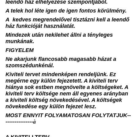
leendő ház elhelyezése szempontjából.
A telek hol léte igen de igen fontos körülmény.
A
kedves megrendelővel tisztázni kell a leendő
ház funkcióját használatát.
Mindezek után nekilehet állni a tényleges
munkának.
FIGYELEM
Ne akarjunk flancosabb magasabb házat a
szomszédunkénál.
Kiviteli tervet mindenképen rendeljünk. Ez
megérne egy külön fejezetett. A kiviteli terv
hiánya sok estben megnövelte a költségeket. A
kiviteli terv költsége nem áll egyenes arányban
a kiviteli költség növekedésével. A költségek
növekedése egy külön fejezet lesz.
MOST ENNYIT FOLYAMATOSAN FOLYTATJUK--
---------------
à
A KIVITELI TERV