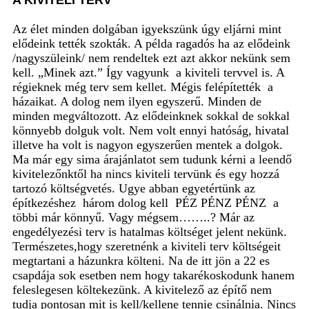
Az élet minden dolgában igyekszünk úgy eljárni mint
elődeink tették szokták. A példa ragadós ha az elődeink
/nagyszüleink/ nem rendeltek ezt azt akkor nekünk sem
kell. „Minek azt.” Így vagyunk
a kiviteli tervvel is. A
régieknek még terv sem kellet. Mégis felépítették
a
házaikat. A dolog nem ilyen egyszerű. Minden de
minden megváltozott. Az elődeinknek sokkal de sokkal
könnyebb dolguk volt. Nem volt ennyi hatóság, hivatal
illetve ha volt is nagyon egyszerűen mentek a dolgok.
Ma már egy sima árajánlatot sem tudunk kérni a leendő
kivitelezőnktől ha nincs kiviteli tervünk és egy hozzá
tartozó költségvetés. Ugye abban egyetértünk az
építkezéshez
három dolog kell
PÉZ PÉNZ PÉNZ
a
többi már könnyű. Vagy mégsem……..? Már az
engedélyezési terv is hatalmas költséget jelent nekünk.
Természetes,hogy szeretnénk a kiviteli terv költségeit
megtartani a házunkra költeni. Na de itt jön a 22 es
csapdája sok esetben nem hogy takarékoskodunk hanem
feleslegesen költekezünk. A kivitelező az építő nem
tudja pontosan mit is kell/kellene tennie csinálnia. Nincs