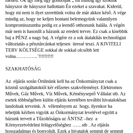
mellett. Ők így meg úgy gondolják „ mi mindig így szoktuk”
hányszor de hányszor hallottam Én ezeket a szavakat. Kiderül,
hogy mi nem is ilyet szerettünk volna de már akkor késő. A vége
mindig az, hogy ne keljen bontani belemegyünk valamilyen
kompromisszumba pedig ez a leendő otthonunk halála. A végén
már nem is hasonlít a házunk az eredeti tervre. Ez csak a kisebbik
baj a PÉNZ a nagy baj. A végére ez a sok átalakítás technológiai
változtatás a pénztárcánkat teljesen
üressé teszi. A KIVITELI
TERV KÖLTSÉGE sokkal de sokkal olcsóbb lett
volna…………..¨!!!!!!!!!!
SZAKHATÓSÁG
Az
eljárás során Örülnünk kell ha az Önkormányzat csak a
közmű szolgáltatoktól kér előzetes szakvéleményt. Elektromos
Művek, Gáz Művek, Víz Művek, Kéményseprő Vállalat stb. Az
esetek többségében külön eljárás keretében további hivatalokban
landolnak terveink. A
véleményem az
hogy, ilyenkor ha
tehetjük kézben vigyük az Önkormányzat levelével együtt a
házunk terveit a Tűzoltóságra az ÁNTSZ –hez
a
Környezetvédelmi felügyelőséghez ……stb . Az eljárás
hosszadalmas és bonyolult. Ezek a hivatalok semmit de semmit