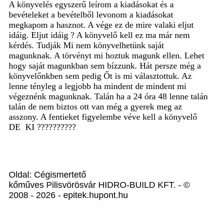
A könyvelés egyszerű leírom a kiadásokat és a
bevételeket a bevételből levonom a kiadásokat
megkapom a hasznot. A vége ez de mire valaki eljut
idáig. Eljut idáig ? A könyvelő kell ez ma már nem
kérdés. Tudják Mi nem könyvelhetünk saját
magunknak. A törvényt mi hoztuk magunk ellen. Lehet
hogy saját magunkban sem bízzunk. Hát persze még a
könyvelőnkben sem pedig Őt is mi választottuk. Az
lenne tényleg a legjobb ha mindent de mindent mi
végeznénk magunknak. Talán ha a 24 óra 48 lenne talán
talán de nem biztos ott van még a gyerek meg az
asszony. A fentieket figyelembe véve kell a könyvelő
DE
KI ??????????
Oldal: Cégismertető
kőműves Pilisvörösvár HIDRO-BUILD KFT. - ©
2008 - 2026 - epitek.hupont.hu