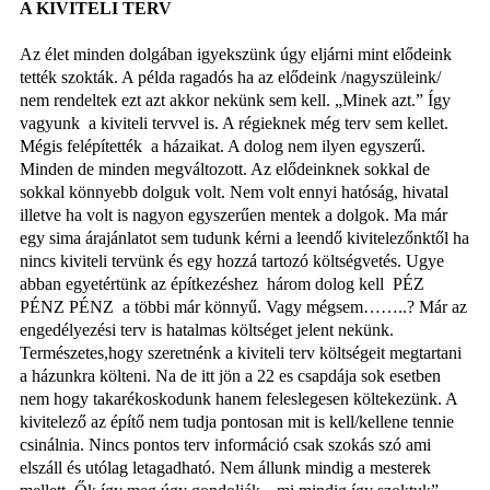
A KIVITELI TERV
Az élet minden dolgában igyekszünk úgy eljárni mint elődeink
tették szokták. A példa ragadós ha az elődeink /nagyszüleink/
nem rendeltek ezt azt akkor nekünk sem kell. „Minek azt.” Így
vagyunk
a kiviteli tervvel is. A régieknek még terv sem kellet.
Mégis felépítették
a házaikat. A dolog nem ilyen egyszerű.
Minden de minden megváltozott. Az elődeinknek sokkal de
sokkal könnyebb dolguk volt. Nem volt ennyi hatóság, hivatal
illetve ha volt is nagyon egyszerűen mentek a dolgok. Ma már
egy sima árajánlatot sem tudunk kérni a leendő kivitelezőnktől ha
nincs kiviteli tervünk és egy hozzá tartozó költségvetés. Ugye
abban egyetértünk az építkezéshez
három dolog kell
PÉZ
PÉNZ PÉNZ
a többi már könnyű. Vagy mégsem……..? Már az
engedélyezési terv is hatalmas költséget jelent nekünk.
Természetes,hogy szeretnénk a kiviteli terv költségeit megtartani
a házunkra költeni. Na de itt jön a 22 es csapdája sok esetben
nem hogy takarékoskodunk hanem feleslegesen költekezünk. A
kivitelező az építő nem tudja pontosan mit is kell/kellene tennie
csinálnia. Nincs pontos terv információ csak szokás szó ami
elszáll és utólag letagadható. Nem állunk mindig a mesterek