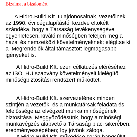
Bizalmat a bizalomért
A Hidro-Build Kft. tulajdonosainak, vezetőinek
az 1990. évi cégalapítástól kezdve eltökélt
szándéka, hogy a Társaság tevékenységével
egyenletesen, kiváló minőségben feleljen meg a
hazai és nemzetközi követelményeknek; elégítse ki
a Megrendelők által támasztott legmagasabb
igényeket is.
A Hidro-Build Kft. ezen célkituzés eléréséhez
az ISO HU szabvány követelményeit kielégítő
minőségbiztosítási rendszert működtet.
A Hidro-Build Kft. szervezetének minden
szintjén a vezetők és a munkatársak feladata és
felelőssége az elvégzett munka minőségének
biztosítása. Meggyőződésünk, hogy a minőségi
munkavégzés alapvető a Társaság piaci sikerében,
eredményességében; így jövőnk záloga.
A Hidro-Build Kft. működése során hangsúlyt