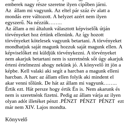
emberek nagy része szeretne ilyen cipőben járni.
Az
állam mi vagyunk. Az eltel pár száz év alatt a
mondás erre változott. A helyzet azért nem ilyen
egyszerű. Na nézzük……..
Az állam a mi általunk választott képviselők útján
törvényeket hoz értünk ellenünk. Az így hozott
törvényeket kötelesek vagyunk betartani. A törvényeket
mondhatjuk saját magunk hozzuk saját magunk ellen. A
képviselőket mi küldjük törvénykezni. A törvényeket
nem akarjuk betartani nem is szeretnénk sőt úgy akarjuk
érteni értelmezni ahogy nekünk jó. A könyvelő itt jön a
képbe. Kell valaki aki segít a harcban a magunk elleni
harcban. A harc az állam ellen folyik aki mindent el
akar venni tőlünk. De hát az állam mi vagyunk……..
Értik ezt. Hát persze hogy értik Én is. Nem akarunk és
nem is szeretnénk fizetni. Pedig az állam várja az ilyen
olyan adót illetéket pénzt .PÉNZT
PÉNZT
PÉNZT
ezt
már nem XIV. Lajos mondta.
Könyvelő