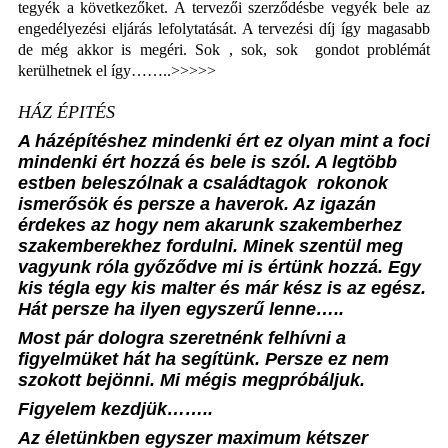
tegyék a következőket. A tervezői szerződésbe vegyék bele az
engedélyezési eljárás lefolytatását. A tervezési díj így magasabb
de még akkor is megéri. Sok , sok, sok
gondot problémát
kerülhetnek el így……..>>>>>
HÁZ ÉPITÉS
A házépítéshez mindenki ért ez olyan mint a foci
mindenki ért hozzá és bele is szól. A legtöbb
estben beleszólnak a családtagok
rokonok
ismerősök és persze a haverok. Az igazán
érdekes az hogy nem akarunk szakemberhez
szakemberekhez fordulni. Minek szentül meg
vagyunk róla győződve mi is értünk hozzá. Egy
kis tégla egy kis malter és már kész is az egész.
Hát persze ha ilyen egyszerű lenne…..
Most pár dologra szeretnénk felhívni a
figyelmüket hát ha segítünk. Persze ez nem
szokott bejönni. Mi mégis megpróbáljuk.
Figyelem kezdjük……..
Az életünkben egyszer maximum kétszer