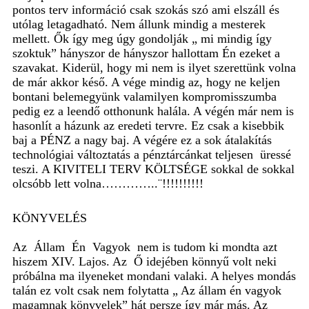
pontos terv információ csak szokás szó ami elszáll és
utólag letagadható. Nem állunk mindig a mesterek
mellett. Ők így meg úgy gondolják „ mi mindig így
szoktuk” hányszor de hányszor hallottam Én ezeket a
szavakat. Kiderül, hogy mi nem is ilyet szerettünk volna
de már akkor késő. A vége mindig az, hogy ne keljen
bontani belemegyünk valamilyen kompromisszumba
pedig ez a leendő otthonunk halála. A végén már nem is
hasonlít a házunk az eredeti tervre. Ez csak a kisebbik
baj a PÉNZ a nagy baj. A végére ez a sok átalakítás
technológiai változtatás a pénztárcánkat teljesen
üressé
teszi. A KIVITELI TERV KÖLTSÉGE sokkal de sokkal
olcsóbb lett volna…………..¨!!!!!!!!!!
KÖNYVELÉS
Az
Állam
Én
Vagyok
nem is tudom ki mondta azt
hiszem XIV. Lajos. Az
Ő idejében könnyű volt neki
próbálna ma ilyeneket mondani valaki. A helyes mondás
talán ez volt csak nem folytatta „ Az állam én vagyok
magamnak könyvelek” hát persze így már más. Az