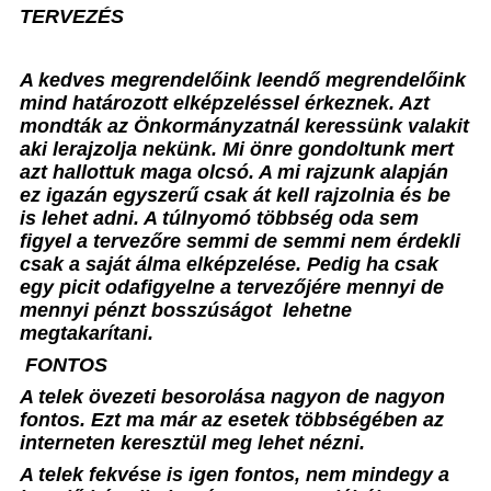
TERVEZÉS
A kedves megrendelőink leendő megrendelőink
mind határozott elképzeléssel érkeznek. Azt
mondták az Önkormányzatnál keressünk valakit
aki lerajzolja nekünk. Mi önre gondoltunk mert
azt hallottuk maga olcsó. A mi rajzunk alapján
ez igazán egyszerű csak át kell rajzolnia és be
is lehet adni. A túlnyomó többség oda sem
figyel a tervezőre semmi de semmi nem érdekli
csak a saját álma elképzelése. Pedig ha csak
egy picit odafigyelne a tervezőjére mennyi de
mennyi pénzt bosszúságot
lehetne
megtakarítani.
FONTOS
A telek övezeti besorolása nagyon de nagyon
fontos. Ezt ma már az esetek többségében az
interneten keresztül meg lehet nézni.
A telek fekvése is igen fontos, nem mindegy a