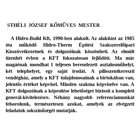
STHÉLI JÓZSEF KŐMŰVES MESTER
A Hidro-Build Kft, 1990-ben alakult. Az alakítást az 1985
óta működő Hidro-Therm Építési Szakszerelőipari
Kisszövetkezetnek és dolgozóinak köszönheti. Az elmúlt
tizenhét évben a KFT fokozatosan fejlődött. Ma már
magáénak mondhat 1 teljesen berendezett asztalosműhelyt,
két telephelyet, egy saját irodát. A pilisszentkereszti
vendégház, amely a KFT tulajdonosainak a birtokában van,
jelentős értéket képvisel. Minden szakma képviselve van. A
KFT dolgozóinak a képesítése lehetőséget biztosít a komplett
generál-kivitelezésre. Néhány nagyobb referenciamunkát
felsorolunk, természetesen azokat, amelyek az elvégzett
feladatok sokszínűségét mutatják.