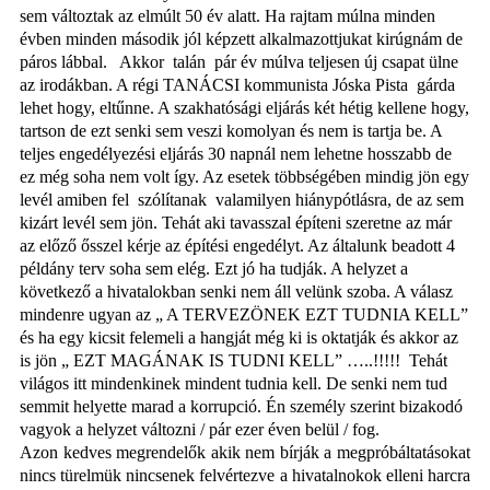
sem változtak az elmúlt 50 év alatt. Ha rajtam múlna minden
évben minden második jól képzett alkalmazottjukat kirúgnám de
páros lábbal.
Akkor
talán
pár év múlva teljesen új csapat ülne
az irodákban. A régi TANÁCSI kommunista Jóska Pista
gárda
lehet hogy, eltűnne. A szakhatósági eljárás két hétig kellene hogy,
tartson de ezt senki sem veszi komolyan és nem is tartja be. A
teljes engedélyezési eljárás 30 napnál nem lehetne hosszabb de
ez még soha nem volt így. Az esetek többségében mindig jön egy
levél amiben fel
szólítanak
valamilyen hiánypótlásra, de az sem
kizárt levél sem jön. Tehát aki tavasszal építeni szeretne az már
az előző ősszel kérje az építési engedélyt. Az általunk beadott 4
példány terv soha sem elég. Ezt jó ha tudják. A helyzet a
következő a hivatalokban senki nem áll velünk szoba. A válasz
mindenre ugyan az „ A TERVEZÖNEK EZT TUDNIA KELL”
és ha egy kicsit felemeli a hangját még ki is oktatják és akkor az
is jön „ EZT MAGÁNAK IS TUDNI KELL” …..!!!!!
Tehát
világos itt mindenkinek mindent tudnia kell. De senki nem tud
semmit helyette marad a korrupció. Én személy szerint bizakodó
vagyok a helyzet változni / pár ezer éven belül / fog.
Azon kedves megrendelők akik nem bírják a megpróbáltatásokat
nincs türelmük nincsenek felvértezve a hivatalnokok elleni harcra